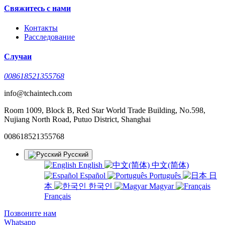
Свяжитесь с нами
Контакты
Расследование
Случаи
008618521355768
info@tchaintech.com
Room 1009, Block B, Red Star World Trade Building, No.598,
Nujiang North Road, Putuo District, Shanghai
008618521355768
Русский
English
中文(简体)
Español
Português
日
本
한국인
Magyar
Français
Позвоните нам
Whatsapp