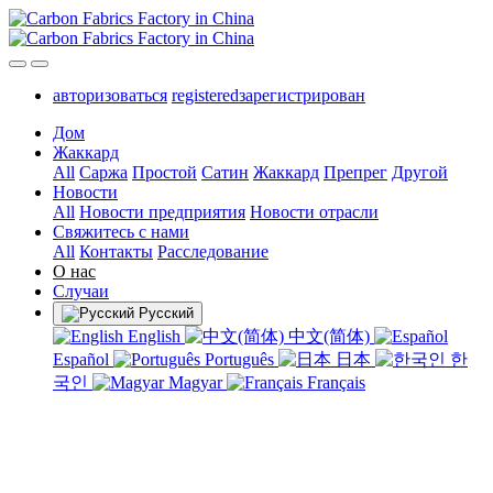
авторизоваться
registeredзарегистрирован
Дом
Жаккард
All
Саржа
Простой
Сатин
Жаккард
Препрег
Другой
Новости
All
Новости предприятия
Новости отрасли
Свяжитесь с нами
All
Контакты
Расследование
О нас
Случаи
Русский
English
中文(简体)
Español
Português
日本
한
국인
Magyar
Français