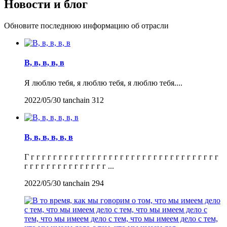
Новости и блог
Обновите последнюю информацию об отрасли
В, в, в, в, в
Я люблю тебя, я люблю тебя, я люблю тебя....
2022/05/30
tanchain
312
В, в, в, в, в, в
Г г г г г г г г г г г г г г г г г г г г г г г г г г г г г г г г г г г
г г г г г г г г г г г г г г г ...
2022/05/30
tanchain
294